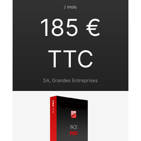
/ mois
185 €
TTC
SA, Grandes Entreprises