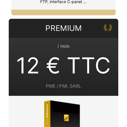
FTP, interface C-panel ...
PREMIUM
/ mois
12 € TTC
PME / PMI, SARL